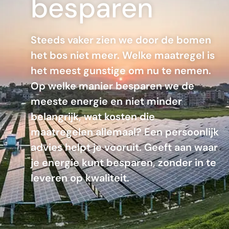
besparen
Steeds vaker zien we door de bomen
het bos niet meer. Welke maatregel is
het meest gunstige om nu te nemen.
Op welke manier besparen we de
meeste energie en niet minder
belangrijk, wat kosten die
maatregelen allemaal? Een persoonlijk
advies helpt je vooruit. Geeft aan waar
je energie kunt besparen, zonder in te
leveren op kwaliteit.